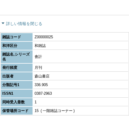
詳しい情報を閉じる
雑誌コード
Z00000025
和洋区分
和雑誌
雑誌名,シリーズ
會計
名
発行頻度
月刊
出版者
森山書店
分類記号1
336.905
ISSN1
0387-2963
同時受入冊数
1
保管場所コード
15
一階雑誌コーナー