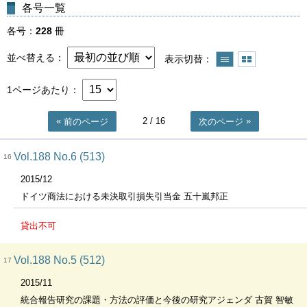
各号一覧
各号
228
冊
並べ替える
表示切替
1ページあたり
2
/ 16
前のページ
次のページ
Vol.188 No.6 (513)
16
2015/12
ドイツ商法における未決取引損失引当金 五十嵐邦正
貸出不可
Vol.188 No.5 (512)
17
2015/11
統合報告研究の課題・方法の評価と今後の研究アジェンダ 古賀 智敏