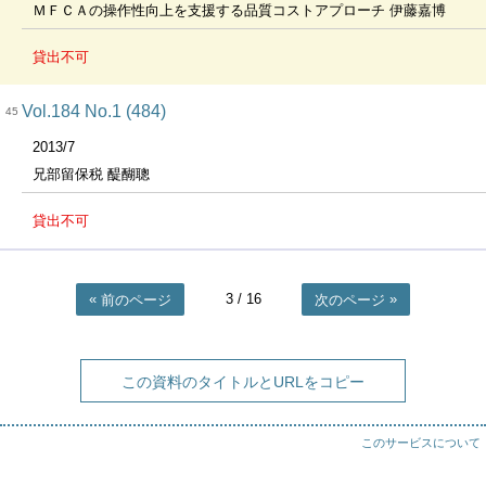
ＭＦＣＡの操作性向上を支援する品質コストアプローチ 伊藤嘉博
貸出不可
Vol.184 No.1 (484)
45
2013/7
兄部留保税 醍醐聰
貸出不可
3
/ 16
前のページ
次のページ
この資料のタイトルとURLをコピー
このサービスについて