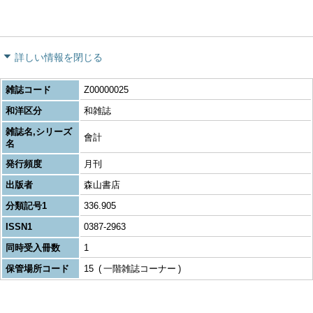
詳しい情報を閉じる
雑誌コード
Z00000025
和洋区分
和雑誌
雑誌名,シリーズ
會計
名
発行頻度
月刊
出版者
森山書店
分類記号1
336.905
ISSN1
0387-2963
同時受入冊数
1
保管場所コード
15
一階雑誌コーナー