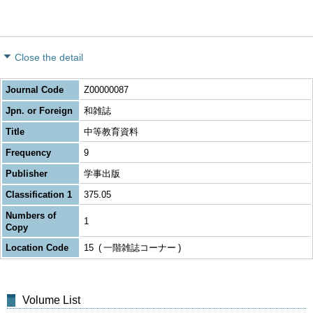
Close the detail
Journal Code
Z00000087
Jpn. or Foreign
和雑誌
Title
中等教育資料
Frequency
9
Publisher
学事出版
Classification 1
375.05
Numbers of
1
Copy
Location Code
15
一階雑誌コーナー
Volume List