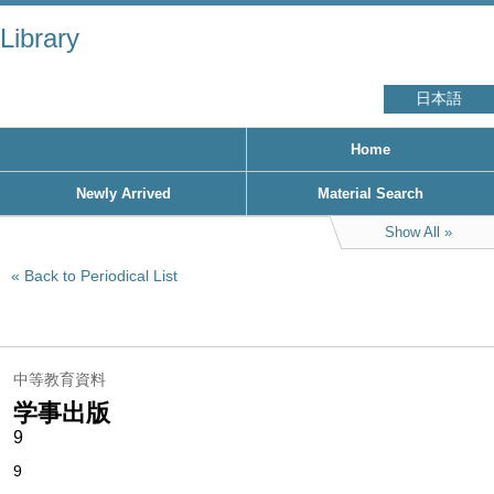
Library
日本語
Home
Newly Arrived
Material Search
Show All
Back to Periodical List
中等教育資料
学事出版
9
9