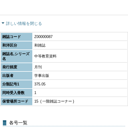
詳しい情報を閉じる
雑誌コード
Z00000087
和洋区分
和雑誌
雑誌名,シリーズ
中等教育資料
名
発行頻度
月刊
出版者
学事出版
分類記号1
375.05
同時受入冊数
1
保管場所コード
15
一階雑誌コーナー
各号一覧