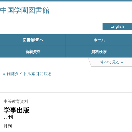
中国学園図書館
English
図書館HPへ
ホーム
新着資料
資料検索
すべて見る
雑誌タイトル索引に戻る
中等教育資料
学事出版
月刊
月刊