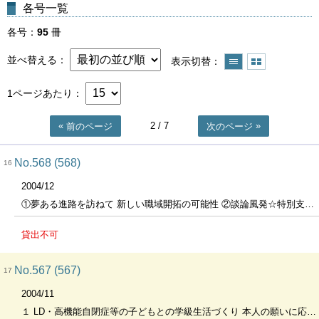
各号一覧
各号
95
冊
並べ替える
表示切替
1ページあたり
2
/ 7
前のページ
次のページ
No.568 (568)
16
2004/12
①夢ある進路を訪ねて 新しい職域開拓の可能性 ②談論風発☆特別支援教育 養護学校と地域とのネットワークづくり
貸出不可
No.567 (567)
17
2004/11
１ LD・高機能自閉症等の子どもとの学級生活づくり 本人の願いに応える指導の在り方 ２ 談論風発☆特別支援教育 養護学校のセンター的機能の充実