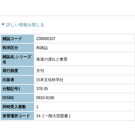
詳しい情報を閉じる
雑誌コード
Z00000107
和洋区分
和雑誌
雑誌名,シリーズ
発達の遅れと教育
名
発行頻度
月刊
出版者
日本文化科学社
分類記号1
378.05
ISSN1
0910-9196
同時受入冊数
1
保管場所コード
14
一階大型図書