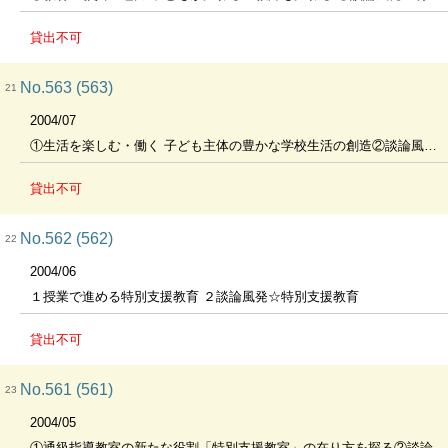
貸出不可
No.563 (563)
21
2004/07
①生活を楽しむ・働く 子ども主体の豊かな学校生活の創造②談論風発☆特別支援教育 個別の教育支援計画をめぐって
貸出不可
No.562 (562)
22
2004/06
１授業で進める特別支援教育 ２談論風発☆特別支援教育
貸出不可
No.561 (561)
23
2004/05
①通級指導教室の新たな役割「特別支援教室」の在り方を探る②談論風発☆特別支援教育 特別支援教育コーディネータを語る