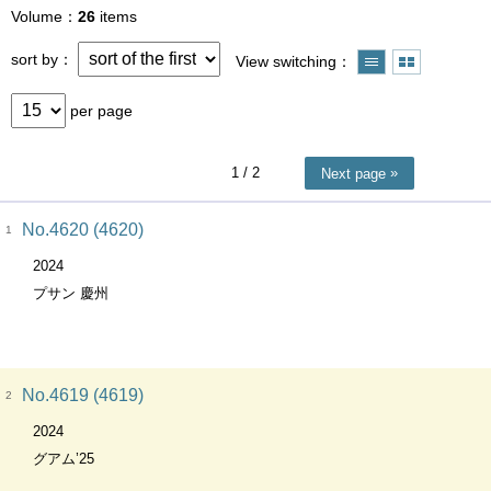
Volume
26
items
sort by
View switching
per page
1
/ 2
Next page
No.4620 (4620)
1
2024
プサン 慶州
No.4619 (4619)
2
2024
グアム’25