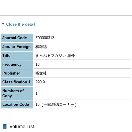
Close the detail
Journal Code
Z00000313
Jpn. or Foreign
和雑誌
Title
まっぷるマガジン 海外
Frequency
18
Publisher
昭文社
Classification 1
290.9
Numbers of
1
Copy
Location Code
15
一階雑誌コーナー
Volume List