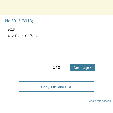
No.3913 (3913)
15
2018
ロンドン・イギリス
1
/ 2
Next page
Copy Title and URL
About this service.