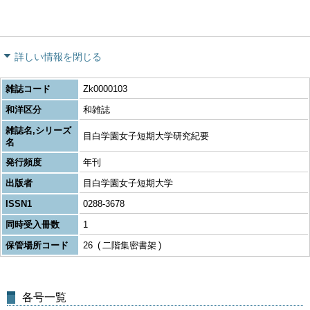
詳しい情報を閉じる
雑誌コード
Zk0000103
和洋区分
和雑誌
雑誌名,シリーズ
目白学園女子短期大学研究紀要
名
発行頻度
年刊
出版者
目白学園女子短期大学
ISSN1
0288-3678
同時受入冊数
1
保管場所コード
26
二階集密書架
各号一覧