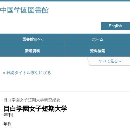
中国学園図書館
English
図書館HPへ
ホーム
新着資料
資料検索
すべて見る
雑誌タイトル索引に戻る
目白学園女子短期大学研究紀要
目白学園女子短期大学
年刊
年刊