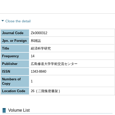
Close the detail
Journal Code
Zk0000312
Jpn. or Foreign
和雑誌
Title
経済科学研究
Frequency
14
Publisher
広島修道大学学術交流センター
ISSN
1343-8840
Numbers of
1
Copy
Location Code
26
二階集密書架
Volume List