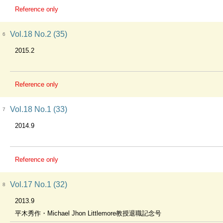
Reference only
Vol.18 No.2 (35)
6
2015.2
Reference only
Vol.18 No.1 (33)
7
2014.9
Reference only
Vol.17 No.1 (32)
8
2013.9
平木秀作・Michael Jhon Littlemore教授退職記念号