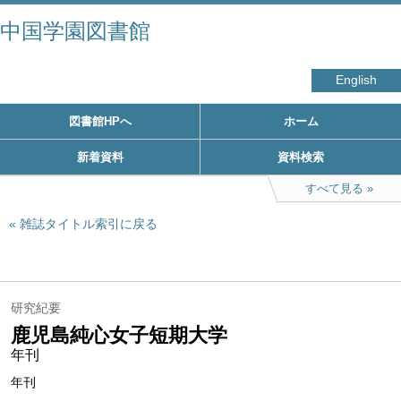
中国学園図書館
English
図書館HPへ
ホーム
新着資料
資料検索
すべて見る
雑誌タイトル索引に戻る
研究紀要
鹿児島純心女子短期大学
年刊
年刊