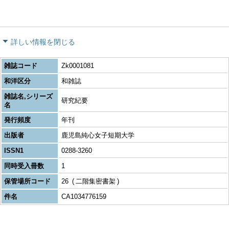
詳しい情報を閉じる
雑誌コード
Zk0001081
和洋区分
和雑誌
雑誌名,シリーズ
研究紀要
名
発行頻度
年刊
出版者
鹿児島純心女子短期大学
ISSN1
0288-3260
同時受入冊数
1
保管場所コード
26
二階集密書架
件名
CA1034776159