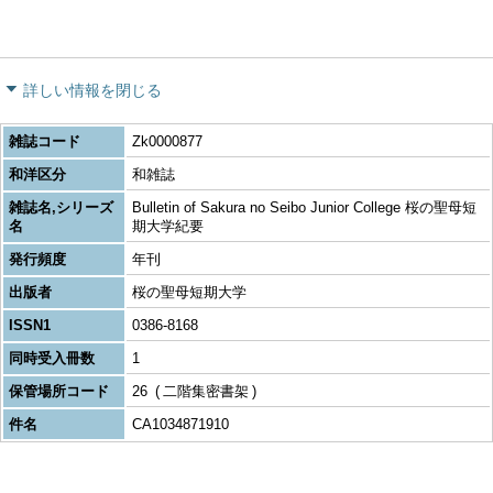
詳しい情報を閉じる
雑誌コード
Zk0000877
和洋区分
和雑誌
雑誌名,シリーズ
Bulletin of Sakura no Seibo Junior College 桜の聖母短
名
期大学紀要
発行頻度
年刊
出版者
桜の聖母短期大学
ISSN1
0386-8168
同時受入冊数
1
保管場所コード
26
二階集密書架
件名
CA1034871910