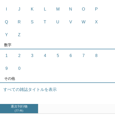
I
J
K
L
M
N
O
P
Q
R
S
T
U
V
W
X
Y
Z
数字
1
2
3
4
5
6
7
8
9
0
その他
すべての雑誌タイトルを表示
逐次刊行物
77 件