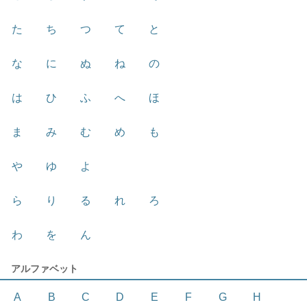
た
ち
つ
て
と
な
に
ぬ
ね
の
は
ひ
ふ
へ
ほ
ま
み
む
め
も
や
ゆ
よ
ら
り
る
れ
ろ
わ
を
ん
アルファベット
A
B
C
D
E
F
G
H