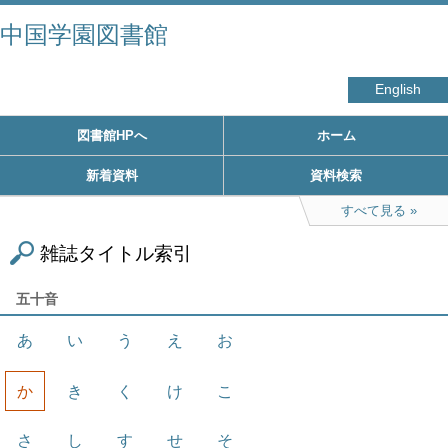
中国学園図書館
English
図書館HPへ
ホーム
新着資料
資料検索
すべて見る
雑誌タイトル索引
五十音
あ
い
う
え
お
か
き
く
け
こ
さ
し
す
せ
そ