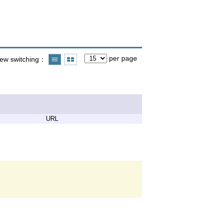
per page
iew switching
URL