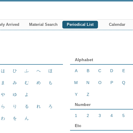
ly Arrived
Material Search
Periodical List
Calendar
Alphabet
は
ひ
ふ
へ
ほ
A
B
C
D
E
ま
み
む
め
も
M
N
O
P
Q
や
ゆ
よ
Y
Z
Number
ら
り
る
れ
ろ
1
2
3
4
5
わ
を
ん
Etc