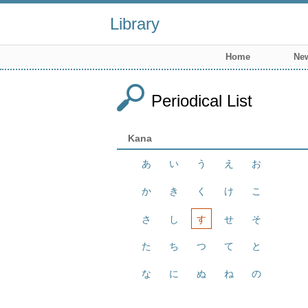
Library
Home
New
Periodical List
Kana
あ
い
う
え
お
か
き
く
け
こ
さ
し
す
せ
そ
た
ち
つ
て
と
な
に
ぬ
ね
の