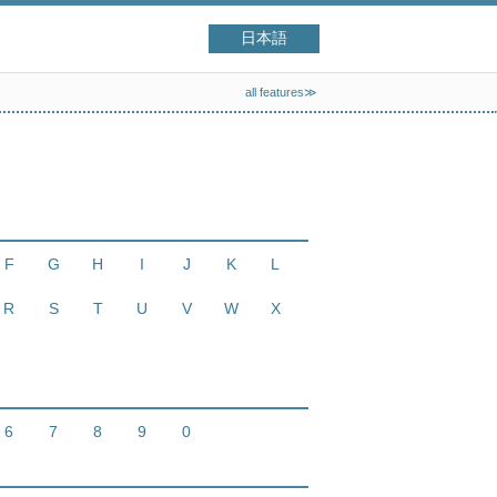
日本語
all features≫
F
G
H
I
J
K
L
R
S
T
U
V
W
X
6
7
8
9
0