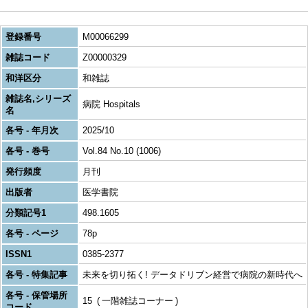
登録番号
M00066299
雑誌コード
Z00000329
和洋区分
和雑誌
雑誌名,シリーズ
病院 Hospitals
名
各号 - 年月次
2025/10
各号 - 巻号
Vol.84 No.10 (1006)
発行頻度
月刊
出版者
医学書院
分類記号1
498.1605
各号 - ページ
78p
ISSN1
0385-2377
各号 - 特集記事
未来を切り拓く! データドリブン経営で病院の新時代へ
各号 - 保管場所
15
一階雑誌コーナー
コード