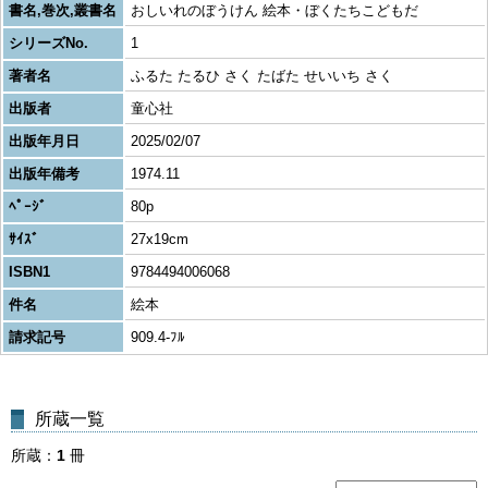
書名,巻次,叢書名
おしいれのぼうけん 絵本・ぼくたちこどもだ
シリーズNo.
1
著者名
ふるた たるひ さく たばた せいいち さく
出版者
童心社
出版年月日
2025/02/07
出版年備考
1974.11
ﾍﾟｰｼﾞ
80p
ｻｲｽﾞ
27x19cm
ISBN1
9784494006068
件名
絵本
請求記号
909.4-ﾌﾙ
所蔵一覧
所蔵
1
冊