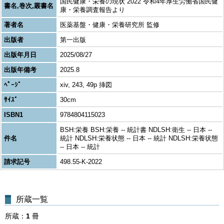
国民健康・栄養の現状 2022 令和4年厚生労働省国民健
書名,巻次,叢書名
康・栄養調査報告より
著者名
医薬基盤・健康・栄養研究所 監修
出版者
第一出版
出版年月日
2025/08/27
出版年備考
2025.8
ﾍﾟｰｼﾞ
xiv, 243, 49p 挿図
ｻｲｽﾞ
30cm
ISBN1
9784804115023
BSH:栄養 BSH:栄養 -- 統計書 NDLSH:衛生 -- 日本 --
件名
統計 NDLSH:栄養状態 -- 日本 -- 統計 NDLSH:栄養状態
-- 日本 -- 統計
請求記号
498.55-K-2022
所蔵一覧
所蔵
1
冊