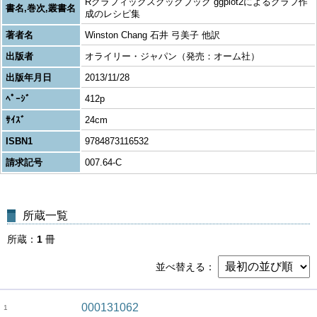
Rグラフィックスクックブック ggplot2によるグラフ作
書名,巻次,叢書名
成のレシピ集
著者名
Winston Chang 石井 弓美子 他訳
出版者
オライリー・ジャパン（発売：オーム社）
出版年月日
2013/11/28
ﾍﾟｰｼﾞ
412p
ｻｲｽﾞ
24cm
ISBN1
9784873116532
請求記号
007.64-C
所蔵一覧
所蔵
1
冊
並べ替える
000131062
1