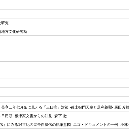
化研究
備地方文化研究所
長享二年七月条に見える「三日病」対策 -後土御門天皇と足利義熙- 辰田芳
日用頭 -板津家文書からの知見- 森下 徹
伝』にみる14世紀の皇帝自叙伝の執筆意図 -エゴ・ドキュメントの一例- 小林