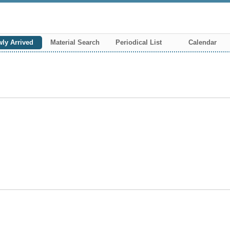
ly Arrived
Material Search
Periodical List
Calendar