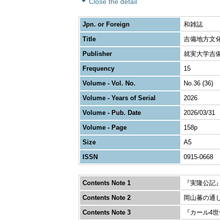
Close the detail
Jpn. or Foreign
和雑誌
Title
吉備地方文
Publisher
就実大学吉
Frequency
15
Volume - Vol. No.
No.36 (36)
Volume - Years of Serial
2026
Volume - Pub. Date
2026/03/31
Volume - Page
158p
Size
A5
ISSN
0915-0668
Contents Note 1
『実隆公記』
Contents Note 2
岡山蕃の通し
Contents Note 3
『カール4世