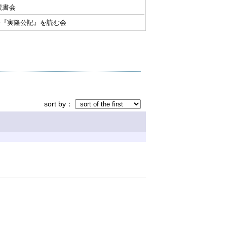
読書会
会『実隆公記』を読む会
sort by