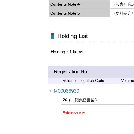
Contents Note 4
〈報告〉合評
Contents Note 5
〈史料紹介〉
Holding List
Holding
1
items
Registration No.
Volume - Location Code
Volume
M00066930
1
26
二階集密書架
Reference only