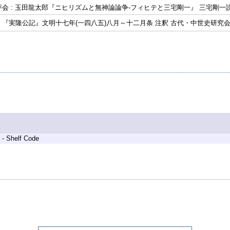
会 : 玉田龍太郎『ニヒリズムと無神論論争-フィヒテと三宅剛一』 三宅剛一
『実隆公記』文明十七年(一四八五)八月～十二月条 注釈 古代・中世史研究
 - Shelf Code