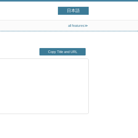
日本語
all features≫
Copy Title and URL