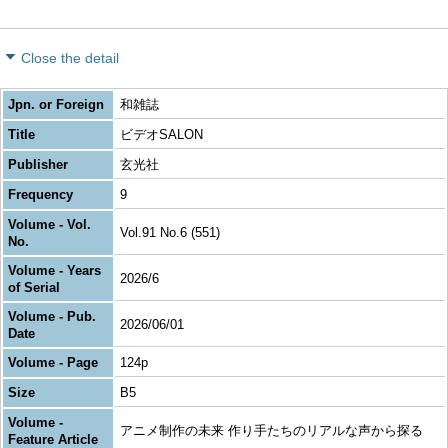
Close the detail
Jpn. or Foreign
和雑誌
Title
ビデオSALON
Publisher
玄光社
Frequency
9
Volume - Vol.
Vol.91 No.6 (551)
No.
Volume - Years
2026/6
of Serial
Volume - Pub.
2026/06/01
Date
Volume - Page
124p
Size
B5
Volume -
アニメ制作の未来 作り手たちのリアルな声から探る
Feature Article