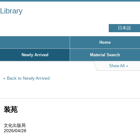
Library
日本語
Home
Newly Arrived
Material Search
Show All
Back to Newly Arrived
装苑
文化出版局
2026/04/28