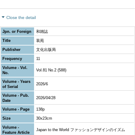
Close the detail
Jpn. or Foreign
和雑誌
Title
装苑
Publisher
文化出版局
Frequency
11
Volume - Vol.
Vol.81 No.2 (588)
No.
Volume - Years
2026/6
of Serial
Volume - Pub.
2026/04/28
Date
Volume - Page
138p
Size
30x23cm
Volume -
Japan to the World ファッションデザインのイズム
Feature Article