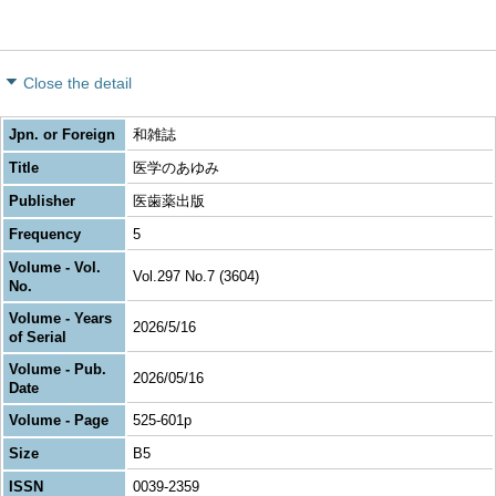
Close the detail
Jpn. or Foreign
和雑誌
Title
医学のあゆみ
Publisher
医歯薬出版
Frequency
5
Volume - Vol.
Vol.297 No.7 (3604)
No.
Volume - Years
2026/5/16
of Serial
Volume - Pub.
2026/05/16
Date
Volume - Page
525-601p
Size
B5
ISSN
0039-2359