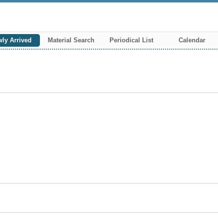
ly Arrived
Material Search
Periodical List
Calendar