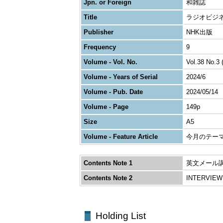
Jpn. or Foreign
和雑誌
Title
ラジオビジ
Publisher
NHK出版
Frequency
9
Volume - Vol. No.
Vol.38 No.3 
Volume - Years of Serial
2024/6
Volume - Pub. Date
2024/05/14
Volume - Page
149p
Size
A5
Volume - Feature Article
今月のテー
Contents Note 1
英文メール
Contents Note 2
INTERVIEW
Holding List