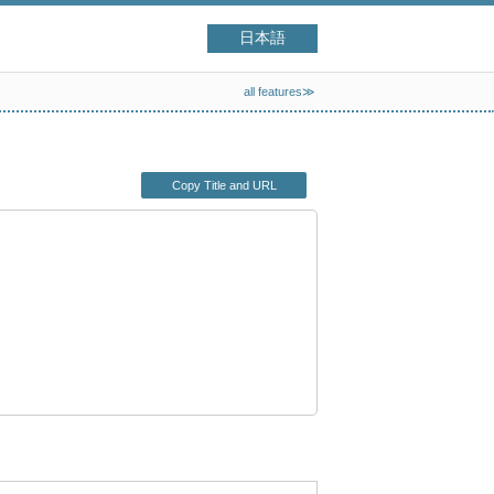
日本語
all features≫
Copy Title and URL