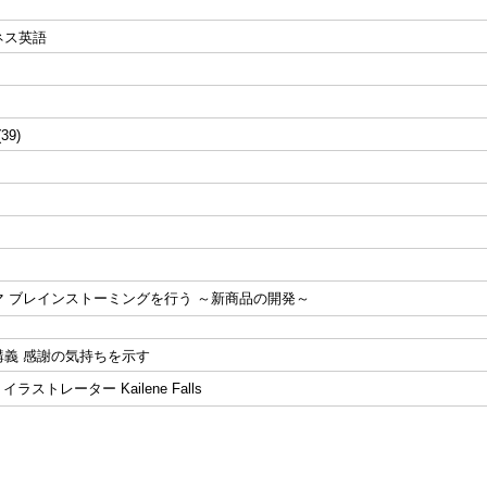
ネス英語
(39)
マ ブレインストーミングを行う ～新商品の開発～
講義 感謝の気持ちを示す
 イラストレーター Kailene Falls