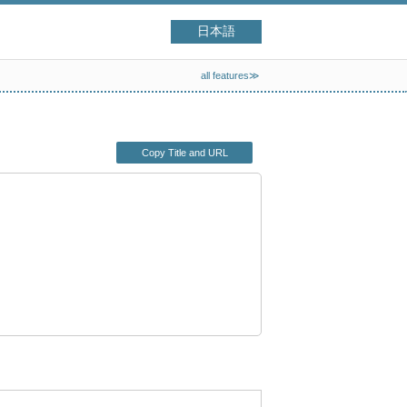
日本語
all features≫
Copy Title and URL