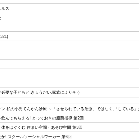
ヘルス
社
(321)
必要な子どもと,きょうだい,家族によりそう
ン 私の小児てんかん診療 ～「させられている治療」ではなく,「している」治
飲んでもらえる! とっておきの服薬指導 第2回
体をはぐくむ 住まい空間・あそび空間 第3回
か! スクールソーシャルワーカー 第6回