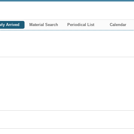
ly Arrived
Material Search
Periodical List
Calendar