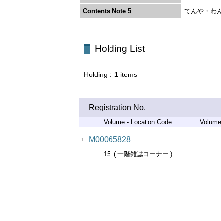
Contents Note 5
てんや・わん
Holding List
Holding
1
items
Registration No.
Volume - Location Code
Volume
M00065828
1
15
一階雑誌コーナー