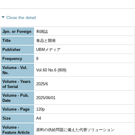
Close the detail
Jpn. or Foreign
和雑誌
Title
食品と開発
Publisher
UBMメディア
Frequency
9
Volume - Vol.
Vol.60 No.6 (809)
No.
Volume - Years
2025/6
of Serial
Volume - Pub.
2025/06/01
Date
Volume - Page
120p
Size
A4
Volume -
原料の供給問題に備えた代替ソリューション
Feature Article