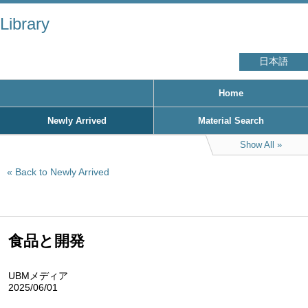
Library
日本語
Home
Newly Arrived
Material Search
Show All
Back to Newly Arrived
食品と開発
UBMメディア
2025/06/01