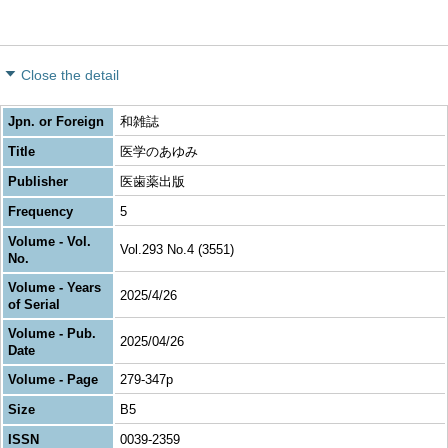
Close the detail
Jpn. or Foreign
和雑誌
Title
医学のあゆみ
Publisher
医歯薬出版
Frequency
5
Volume - Vol.
Vol.293 No.4 (3551)
No.
Volume - Years
2025/4/26
of Serial
Volume - Pub.
2025/04/26
Date
Volume - Page
279-347p
Size
B5
ISSN
0039-2359