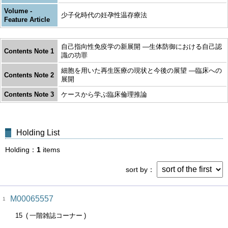
Volume -
少子化時代の妊孕性温存療法
Feature Article
自己指向性免疫学の新展開 ―生体防御における自己認
Contents Note 1
識の功罪
細胞を用いた再生医療の現状と今後の展望 ―臨床への
Contents Note 2
展開
Contents Note 3
ケースから学ぶ臨床倫理推論
Holding List
Holding
1
items
sort by
M00065557
1
15
一階雑誌コーナー