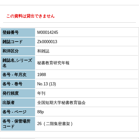
この資料は貸出できません
登録番号
M00014245
雑誌コード
Zk0000013
和洋区分
和雑誌
雑誌名,シリーズ
秘書教育研究年報
名
各号 - 年月次
1988
各号 - 巻号
No.13 (13)
発行頻度
年刊
出版者
全国短期大学秘書教育協会
各号 - ページ
88p
各号 - 保管場所
26
二階集密書架
コード