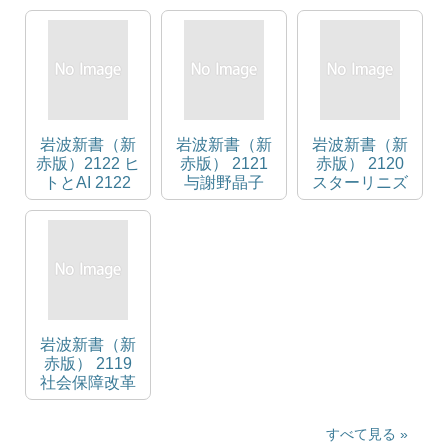
の近現代史 中
民の地域生活
安定のメカニ
公新書
史 中公新書
ズム 中公新書
岩波新書（新
岩波新書（新
岩波新書（新
赤版）2122 ヒ
赤版） 2121
赤版） 2120
トとAI 2122
与謝野晶子
スターリニズ
火の色の歌人
2121 火の色の
ム 2120 帝国
岩波新書（新
歌人 岩波新書
再興のプロジ
赤版）
（新赤版）
ェクト 岩波新
書（新赤版）
岩波新書（新
赤版） 2119
社会保障改革
の岐路 2119
信頼のセーフ
すべて見る
ティネットは