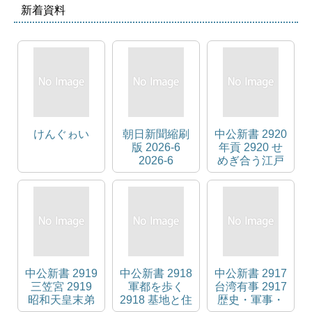
新着資料
けんぐゎい
朝日新聞縮刷
中公新書 2920
版 2026-6
年貢 2920 せ
2026-6
めぎ合う江戸
時代の領主と
百姓 中公新書
中公新書 2919
中公新書 2918
中公新書 2917
三笠宮 2919
軍都を歩く
台湾有事 2917
昭和天皇末弟
2918 基地と住
歴史・軍事・