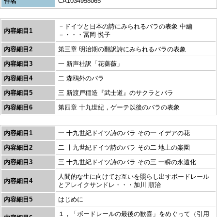
件名
CA1034958065
－ドイツと日本の詩にみられるバラの表象 中編
内容細目1
－・・・冨岡 悦子
内容細目2
第三章 明治期の翻訳詩にみられるバラの表象
内容細目3
一 新声社訳「花薔薇」
内容細目4
二 森鴎外のバラ
内容細目5
三 新渡戸稲造『武士道』のサクラとバラ
内容細目6
第四章 十九世紀，ゲーテ以後のバラの表象
内容細目1
一 十九世紀ドイツ詩のバラ その一 イデアの花
内容細目2
二 十九世紀ドイツ詩のバラ その二 地上の楽園
内容細目3
三 十九世紀ドイツ詩のバラ その三 一瞬の永遠化
人間的な生に向けてお互いを照らし出すボードレール
内容細目4
とアレイクサンドレ・・・加川 順治
内容細目5
はじめに
１，「ボードレールの最後の歓喜」をめぐって（引用