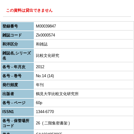
この資料は貸出できません
登録番号
M00039847
雑誌コード
Zk0000574
和洋区分
和雑誌
雑誌名,シリーズ
比較文化研究
名
各号 - 年月次
2012
各号 - 巻号
No.14 (14)
発行頻度
年刊
出版者
鶴見大学比較文化研究所
各号 - ページ
60p
ISSN1
1344-6770
各号 - 保管場所
26
二階集密書架
コード