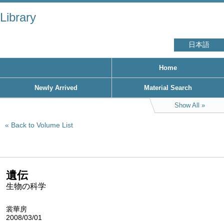
Library
日本語
Home
Newly Arrived
Material Search
Show All
Back to Volume List
遺伝
生物の科学
裳華房
2008/03/01