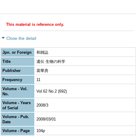
This material is reference only.
Close the detail
Jpn. or Foreign
和雑誌
Title
遺伝 生物の科学
Publisher
裳華房
Frequency
11
Volume - Vol.
Vol.62 No.2 (692)
No.
Volume - Years
2008/3
of Serial
Volume - Pub.
2008/03/01
Date
Volume - Page
104p