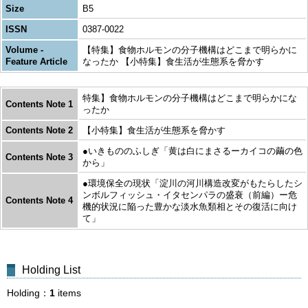
Size
B5
ISSN
0387-0022
Volume -
【特集】食物ホルモンの分子機構はどこまで明らかに
Feature Article
なったか 【小特集】食生活が生態系を脅かす
特集】食物ホルモンの分子機構はどこまで明らかにな
Contents Note 1
ったか
Contents Note 2
【小特集】食生活が生態系を脅かす
●いきもののふしぎ「黄は白にまさるーカイコの繭の色
Contents Note 3
から」
●環境保全の現状「淀川の河川構造改変がもたらしたシ
ンボルフィッシュ・イタセンパラの盛衰（前編）ー危
Contents Note 4
機的状況に陥った豊かな淡水魚類相とその復活に向け
て」
Holding List
Holding
1
items