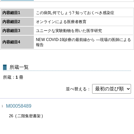
内容細目1
この病気,何でしょう? 知っておくべき感染症
内容細目2
オンラインによる医療者教育
内容細目3
ユニークな実験動物を用いた医学研究
NEW COVID-19診療の最前線から ―現場の医師による
内容細目4
報告
所蔵一覧
所蔵
1
冊
並べ替える
M00058489
1
26
二階集密書架