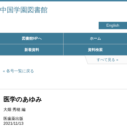
中国学園図書館
English
図書館HPへ
ホーム
新着資料
資料検索
すべて見る
各号一覧に戻る
医学のあゆみ
大畑 秀穂 編
医歯薬出版
2021/11/13