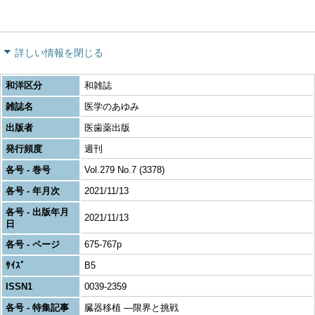
詳しい情報を閉じる
和洋区分
和雑誌
雑誌名
医学のあゆみ
出版者
医歯薬出版
発行頻度
週刊
各号 - 巻号
Vol.279 No.7 (3378)
各号 - 年月次
2021/11/13
各号 - 出版年月
2021/11/13
日
各号 - ページ
675-767p
ｻｲｽﾞ
B5
ISSN1
0039-2359
各号 - 特集記事
臓器移植 ―限界と挑戦