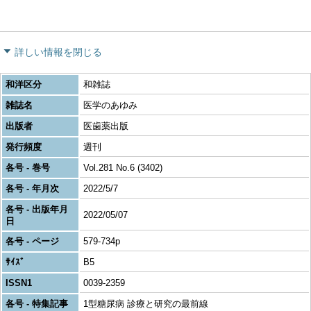
詳しい情報を閉じる
和洋区分
和雑誌
雑誌名
医学のあゆみ
出版者
医歯薬出版
発行頻度
週刊
各号 - 巻号
Vol.281 No.6 (3402)
各号 - 年月次
2022/5/7
各号 - 出版年月
2022/05/07
日
各号 - ページ
579-734p
ｻｲｽﾞ
B5
ISSN1
0039-2359
各号 - 特集記事
1型糖尿病 診療と研究の最前線