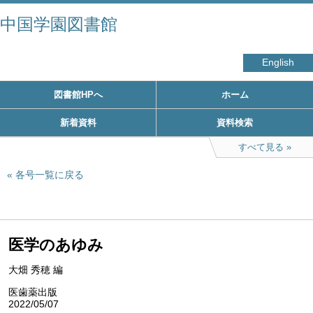
中国学園図書館
English
図書館HPへ
ホーム
新着資料
資料検索
すべて見る
各号一覧に戻る
医学のあゆみ
大畑 秀穂 編
医歯薬出版
2022/05/07