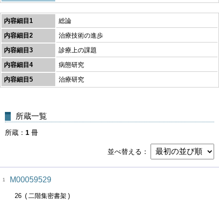
内容細目1
総論
内容細目2
治療技術の進歩
内容細目3
診療上の課題
内容細目4
病態研究
内容細目5
治療研究
所蔵一覧
所蔵
1
冊
並べ替える
M00059529
1
26
二階集密書架