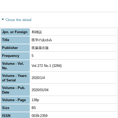
Close the detail
Jpn. or Foreign
和雑誌
Title
医学のあゆみ
Publisher
医歯薬出版
Frequency
5
Volume - Vol.
Vol.272 No.1 (3284)
No.
Volume - Years
2020/1/4
of Serial
Volume - Pub.
2020/01/04
Date
Volume - Page
138p
Size
B5
ISSN
0039-2359