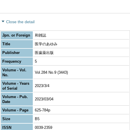
Close the detail
Jpn. or Foreign
和雑誌
Title
医学のあゆみ
Publisher
医歯薬出版
Frequency
5
Volume - Vol.
Vol.284 No.9 (3443)
No.
Volume - Years
2023/3/4
of Serial
Volume - Pub.
2023/03/04
Date
Volume - Page
625-784p
Size
B5
ISSN
0039-2359