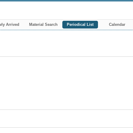
ly Arrived
Material Search
Periodical List
Calendar