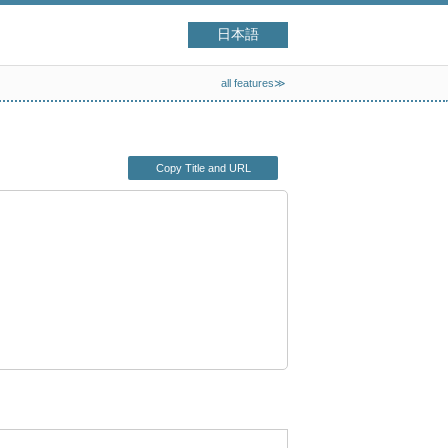
日本語
all features≫
Copy Title and URL