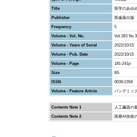
Title
医学のあゆ
Publisher
医歯薬出版
Frequency
5
Volume - Vol. No.
Vol.283 No.3
Volume - Years of Serial
2022/10/15
Volume - Pub. Date
2022/10/15
Volume - Page
181-241p
Size
B5
ISSN
0039-2359
Volume - Feature Article
パンデミッ
Contents Note 1
人工臓器の
Contents Note 2
医療AI技