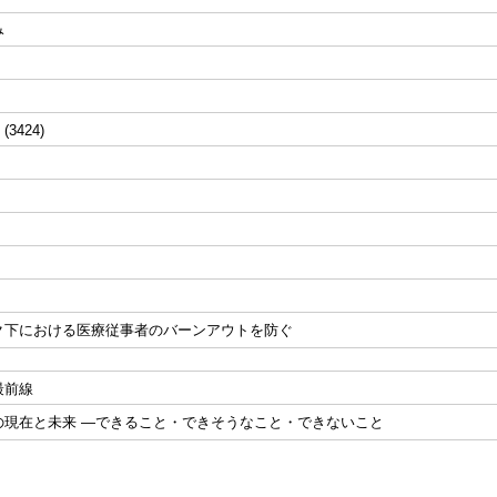
み
 (3424)
ク下における医療従事者のバーンアウトを防ぐ
最前線
術の現在と未来 ―できること・できそうなこと・できないこと