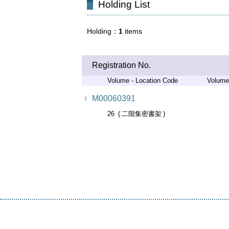
Holding List
Holding
1
items
Registration No.
Volume - Location Code
Volume
M00060391
1
26
二階集密書架