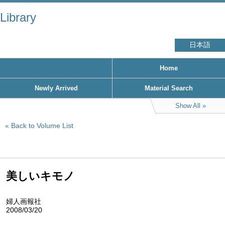
Library
日本語
Home
Newly Arrived
Material Search
Show All
Back to Volume List
美しいキモノ
婦人画報社
2008/03/20