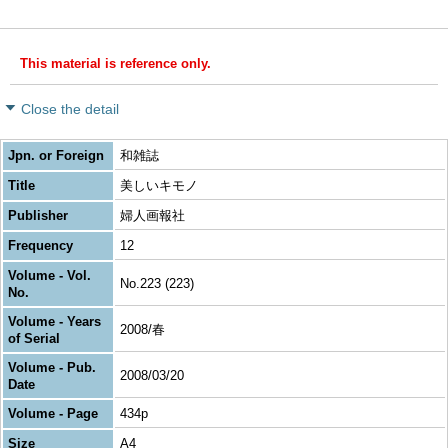
This material is reference only.
Close the detail
Jpn. or Foreign
和雑誌
Title
美しいキモノ
Publisher
婦人画報社
Frequency
12
Volume - Vol.
No.223 (223)
No.
Volume - Years
2008/春
of Serial
Volume - Pub.
2008/03/20
Date
Volume - Page
434p
Size
A4