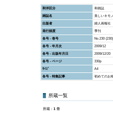
和洋区分
和雑誌
雑誌名
美しいキモ
出版者
婦人画報社
発行頻度
季刊
各号 - 巻号
No.230 (230)
各号 - 年月次
2009/12
各号 - 出版年月日
2009/12/20
各号 - ページ
330p
ｻｲｽﾞ
A4
各号 - 特集記事
初めてのお
所蔵一覧
所蔵
1
冊