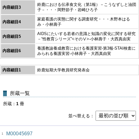
鈴鹿における伝承食文化（第1報）－こうなずしと油団
内容細目3
子－・・・岡野節子・岩崎ひろ子
家庭看護の実態に関する調査研究・・・木野本はる
内容細目4
み・小林壽子
AIDSにたいする若者の意識と知識の変化に関する研究
内容細目5
－“性教育シリーズ”<そのⅤ>-小林壽子・大西真由実
養護教諭養成教育における養護実習-第3報-STAI検査に
内容細目6
みられる養護実習-小林壽子・大西真由実
内容細目1
鈴鹿短期大学教員研究発表会
所蔵一覧
所蔵
1
冊
並べ替える
M00045697
1