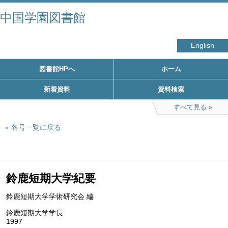
中国学園図書館
English
図書館HPへ
ホーム
新着資料
資料検索
すべて見る
各号一覧に戻る
鈴鹿短期大学紀要
鈴鹿短期大学学術研究会 編
鈴鹿短期大学学長
1997