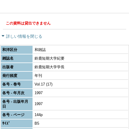
この資料は貸出できません
詳しい情報を閉じる
和洋区分
和雑誌
雑誌名
鈴鹿短期大学紀要
出版者
鈴鹿短期大学学長
発行頻度
年刊
各号 - 巻号
Vol.17 (17)
各号 - 年月次
1997
各号 - 出版年月
1997
日
各号 - ページ
144p
ｻｲｽﾞ
B5