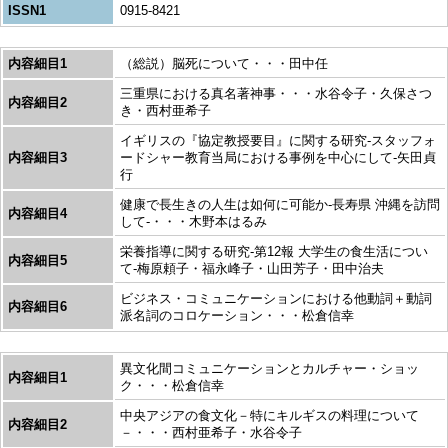
ISSN1
0915-8421
内容細目1
（総説）脳死について・・・田中任
三重県における真名著神事・・・水谷令子・久保さつ
内容細目2
き・西村亜希子
イギリスの『協定教授要目』に関する研究-スタッフォ
内容細目3
ードシャー教育当局における事例を中心にして-矢田貞
行
健康で長生きの人生は如何に可能か-長寿県 沖縄を訪問
内容細目4
して-・・・木野本はるみ
栄養指導に関する研究-第12報 大学生の食生活につい
内容細目5
て-梅原頼子・福永峰子・山田芳子・田中治夫
ビジネス・コミュニケーションにおける他動詞＋動詞
内容細目6
派名詞のコロケーション・・・松倉信幸
異文化間コミュニケーションとカルチャー・ショッ
内容細目1
ク・・・松倉信幸
中央アジアの食文化－特にキルギスの料理について
内容細目2
－・・・西村亜希子・水谷令子