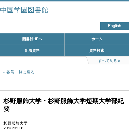
中国学園図書館
English
図書館HPへ
ホーム
新着資料
資料検索
すべて見る
各号一覧に戻る
杉野服飾大学・杉野服飾大学短期大学部紀
要
杉野服飾大学
2020/03/01