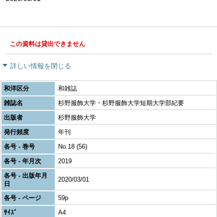
この資料は貸出できません
詳しい情報を閉じる
和洋区分
和雑誌
雑誌名
杉野服飾大学・杉野服飾大学短期大学部紀要
出版者
杉野服飾大学
発行頻度
年刊
各号 - 巻号
No.18 (56)
各号 - 年月次
2019
各号 - 出版年月
2020/03/01
日
各号 - ページ
59p
ｻｲｽﾞ
A4