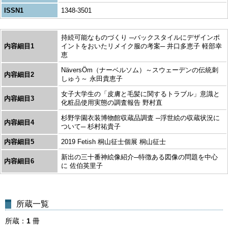
ISSN1
1348-3501
持続可能なものづくり ─バックスタイルにデザインポ
内容細目1
イントをおいたリメイク服の考案─ 井口多恵子 軽部幸
恵
NäversÖm（ナーベルソム）～スウェーデンの伝統刺
内容細目2
しゅう～ 永田貴恵子
女子大学生の「皮膚と毛髪に関するトラブル」意識と
内容細目3
化粧品使用実態の調査報告 野村直
杉野学園衣装博物館収蔵品調査 ─浮世絵の収蔵状況に
内容細目4
ついて─ 杉村祐貴子
内容細目5
2019 Fetish 桐山征士個展 桐山征士
新出の三十番神絵像紹介─特徴ある図像の問題を中心
内容細目6
に 佐伯英里子
所蔵一覧
所蔵
1
冊