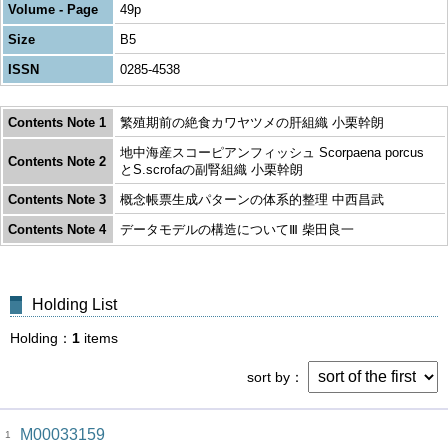
Volume - Page
49p
Size
B5
ISSN
0285-4538
Contents Note 1
繁殖期前の絶食カワヤツメの肝組織 小栗幹朗
地中海産スコーピアンフィッシュ Scorpaena porcus
Contents Note 2
とS.scrofaの副腎組織 小栗幹朗
Contents Note 3
概念帳票生成パターンの体系的整理 中西昌武
Contents Note 4
データモデルの構造についてⅢ 柴田良一
Holding List
Holding
1
items
sort by
M00033159
1