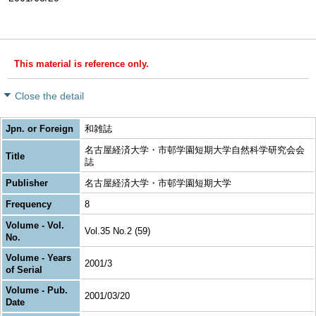
This material is reference only.
Close the detail
Jpn. or Foreign
和雑誌
名古屋経済大学・市邨学園短期大学自然科学研究会会
Title
誌
Publisher
名古屋経済大学・市邨学園短期大学
Frequency
8
Volume - Vol.
Vol.35 No.2 (59)
No.
Volume - Years
2001/3
of Serial
Volume - Pub.
2001/03/20
Date