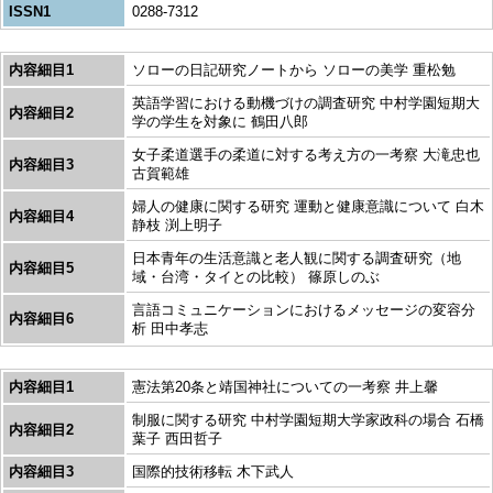
ISSN1
0288-7312
内容細目1
ソローの日記研究ノートから ソローの美学 重松勉
英語学習における動機づけの調査研究 中村学園短期大
内容細目2
学の学生を対象に 鶴田八郎
女子柔道選手の柔道に対する考え方の一考察 大滝忠也
内容細目3
古賀範雄
婦人の健康に関する研究 運動と健康意識について 白木
内容細目4
静枝 渕上明子
日本青年の生活意識と老人観に関する調査研究（地
内容細目5
域・台湾・タイとの比較） 篠原しのぶ
言語コミュニケーションにおけるメッセージの変容分
内容細目6
析 田中孝志
内容細目1
憲法第20条と靖国神社についての一考察 井上馨
制服に関する研究 中村学園短期大学家政科の場合 石橋
内容細目2
葉子 西田哲子
内容細目3
国際的技術移転 木下武人