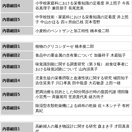
小学校家庭科における栄養知識の定着度 井上照子 今長
内容細目4
谷真理子 兼田朋子 長尾恵美
中学校技術・家庭科における栄養知識の定着度 井上照
内容細目5
子 中山かほる 四ヶ所由己枝 宮本雪野
内容細目6
小麦粉のペントザンと加工特性 橋本俊二郎
内容細目1
植物のグリコシダーゼ 橋本俊二郎
内容細目2
食品中の重金属の含有量について 加藤祥子 木庭聡子
味覚識別能に関する調査研究（第３報） 給食従事者に
内容細目3
おける味覚試験について 山内須美子
児童生徒の栄養摂取と血液性状に関する研究 城田知子
内容細目4
吉住笑美子 川口孝真 田中龍彦 大石敏彦 上田一雄
肥満治療を目的とした60分間歩行時の脂質代謝 増田隆
内容細目5
小宮秀一 斉藤篤司 笠原貴代美 緒方尚子
除湿型衣類乾燥機による綿布の乾燥 佐々木シナ子 有村
内容細目6
真紀
高齢婦人の履き物設計に関する研究 森まき子 才田真喜
内容細目1
代