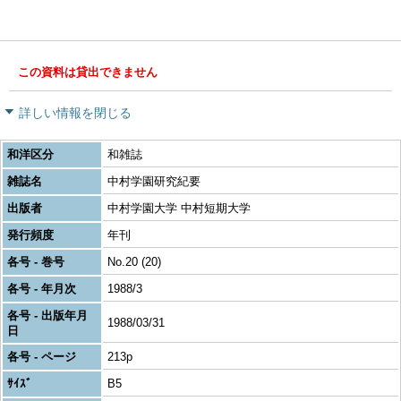
この資料は貸出できません
詳しい情報を閉じる
和洋区分
和雑誌
雑誌名
中村学園研究紀要
出版者
中村学園大学 中村短期大学
発行頻度
年刊
各号 - 巻号
No.20 (20)
各号 - 年月次
1988/3
各号 - 出版年月
1988/03/31
日
各号 - ページ
213p
ｻｲｽﾞ
B5