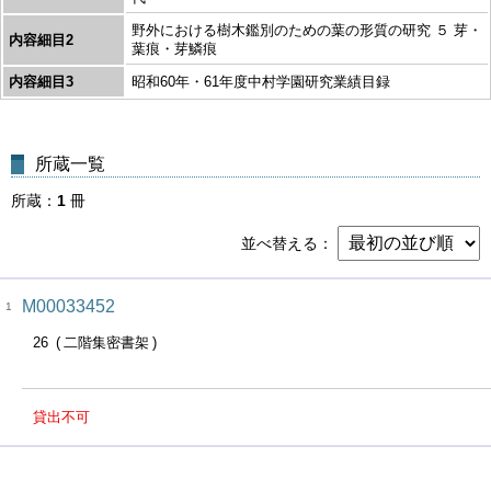
野外における樹木鑑別のための葉の形質の研究 ５ 芽・
内容細目2
葉痕・芽鱗痕
内容細目3
昭和60年・61年度中村学園研究業績目録
所蔵一覧
所蔵
1
冊
並べ替える
M00033452
1
26
二階集密書架
貸出不可