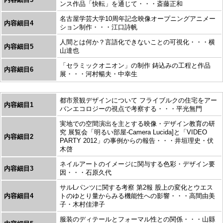
ンス作品「快転」を通じて・・・斎藤正和
名古屋学芸大学10周年記念映像オープニングアニメー
内容細目4
ション制作・・・江口詩帆
人間とは何か？言語化できないことの可視化・・・横
内容細目5
山達也
「セラミックオニオン」の制作 鋳込みの工程と作品
内容細目6
展・・・河村暢夫・中幸生
都市景観デザインについて フライブルクの住宅をアー
内容細目1
バンエコロジーの視点で考察する・・・平光無門
実地での空間演出を主とする映像・デザイン教育の研
究 展覧会「明るい部屋-Camera Lucida]と「VIDEO
内容細目2
PARTY 2012」の事例からの報告・・・井垣理史・伏
木啓
ネイルアートのイメージに関与する色彩・デザイン要
内容細目3
因・・・石原久代
サルLパンツに関する考察 第2報 股上の変化とウエス
内容細目4
トのゆとり量からみる機能性への影響・・・高間由美
子・木村佳津子
服装のディテールとフォーマル性との関係・・・山縣