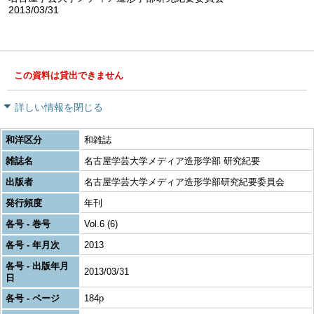
2013/03/31
この資料は貸出できません
詳しい情報を閉じる
和洋区分
和雑誌
雑誌名
名古屋学芸大学メディア造形学部 研究紀要
出版者
名古屋学芸大学メディア造形学部研究紀要委員会
発行頻度
年刊
各号 - 巻号
Vol.6 (6)
各号 - 年月次
2013
各号 - 出版年月
2013/03/31
日
各号 - ページ
184p