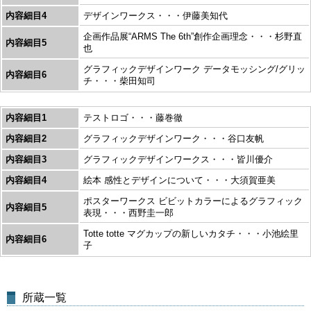
内容細目4
デザインワークス・・・伊藤美知代
企画作品展“ARMS The 6th”創作企画理念・・・杉野直
内容細目5
也
グラフィックデザインワーク データモッシング/グリッ
内容細目6
チ・・・柴田知司
内容細目1
テストロゴ・・・藤巻徹
内容細目2
グラフィックデザインワーク・・・谷口友帆
内容細目3
グラフィックデザインワークス・・・皆川優介
内容細目4
絵本 感性とデザインについて・・・大須賀亜美
ポスターワークス ビビットカラーによるグラフィック
内容細目5
表現・・・西野圭一郎
Totte totte マグカップの新しいカタチ・・・小池絵里
内容細目6
子
所蔵一覧