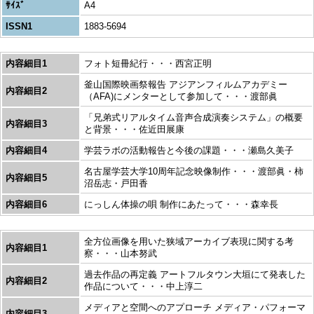
ｻｲｽﾞ
A4
ISSN1
1883-5694
内容細目1
フォト短冊紀行・・・西宮正明
釜山国際映画祭報告 アジアンフィルムアカデミー
内容細目2
（AFA)にメンターとして参加して・・・渡部眞
「兄弟式リアルタイム音声合成演奏システム」の概要
内容細目3
と背景・・・佐近田展康
内容細目4
学芸ラボの活動報告と今後の課題・・・瀬島久美子
名古屋学芸大学10周年記念映像制作・・・渡部眞・柿
内容細目5
沼岳志・戸田香
内容細目6
にっしん体操の唄 制作にあたって・・・森幸長
全方位画像を用いた狭域アーカイブ表現に関する考
内容細目1
察・・・山本努武
過去作品の再定義 アートフルタウン大垣にて発表した
内容細目2
作品について・・・中上淳二
メディアと空間へのアプローチ メディア・パフォーマ
内容細目3