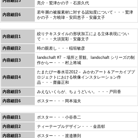
内容細目5
亮介・鷲津かの子・石原久代
若年層の被服素材に対する認知度について・・・鷲津
内容細目6
かの子・方曉瑋・安田恵子・安藤文子
絞りテキスタイルの形状加工による立体表現につい
内容細目1
て・・・大須賀彩・安藤文子
内容細目2
時の眼差し・・・稲垣敏彦
Iandschaft #7 －場所と景観、Iandschaft シリーズの制
内容細目3
作からー・・・村上将城
たまたびー春水荘2012－ みかわアート＆アーカイブプ
内容細目4
ロジェクトにおける映像インスタレーション作
品・・・齋藤正和
内容細目5
みえないくらが、ちょうどいい。・・・戸田香
内容細目6
ポスター・・・岡本滋夫
内容細目1
ポスター・・・小谷恭二
内容細目2
ティーテーブルデザイン・・・金昌郁
内容細目3
ポスター・・・渡邉勝則