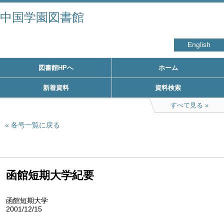
中国学園図書館
English
図書館HPへ
ホーム
新着資料
資料検索
すべて見る
各号一覧に戻る
函館短期大学紀要
函館短期大学
2001/12/15