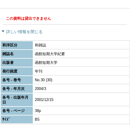
この資料は貸出できません
詳しい情報を閉じる
和洋区分
和雑誌
雑誌名
函館短期大学紀要
出版者
函館短期大学
発行頻度
年刊
各号 - 巻号
No.30 (30)
各号 - 年月次
2004/3
各号 - 出版年月
2001/12/15
日
各号 - ページ
38p
ｻｲｽﾞ
B5