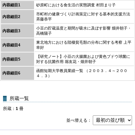
内容細目1
砂原町における食生活の実態調査 村田まり子
市町村の健康づくり計画策定に対する基本的支援方法
内容細目2
斉藤恭平
小豆の貯蔵温度と期間が吸水に及ぼす影響 畑井朝子・
内容細目3
高橋陽子
東北地方における陸棲貧毛類の分布に関する考察 上平
内容細目4
幸好
【研究ノート】小豆の大腸菌および黄色ブドウ球菌に
内容細目5
対する抗菌作用 堀友花・畑井朝子
函館短期大学教員業績一覧 （２００３．４～２００
内容細目6
４．３）
所蔵一覧
所蔵
1
冊
並べ替える