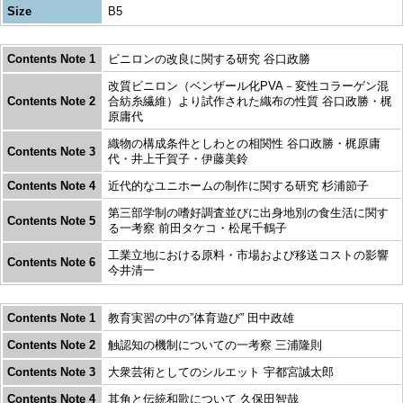
Size
B5
Contents Note 1
ビニロンの改良に関する研究 谷口政勝
改質ビニロン（ベンザール化PVA－変性コラーゲン混
Contents Note 2
合紡糸繊維）より試作された織布の性質 谷口政勝・梶
原庸代
織物の構成条件としわとの相関性 谷口政勝・梶原庸
Contents Note 3
代・井上千賀子・伊藤美鈴
Contents Note 4
近代的なユニホームの制作に関する研究 杉浦節子
第三部学制の嗜好調査並びに出身地別の食生活に関す
Contents Note 5
る一考察 前田タケコ・松尾千鶴子
工業立地における原料・市場および移送コストの影響
Contents Note 6
今井清一
Contents Note 1
教育実習の中の”体育遊び” 田中政雄
Contents Note 2
触認知の機制についての一考察 三浦隆則
Contents Note 3
大衆芸術としてのシルエット 宇都宮誠太郎
Contents Note 4
其角と伝統和歌について 久保田智哉