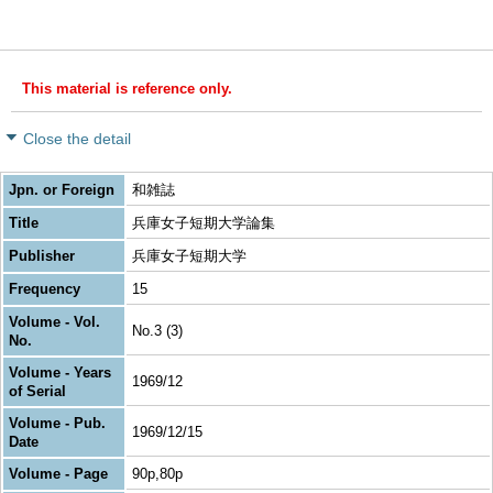
This material is reference only.
Close the detail
Jpn. or Foreign
和雑誌
Title
兵庫女子短期大学論集
Publisher
兵庫女子短期大学
Frequency
15
Volume - Vol.
No.3 (3)
No.
Volume - Years
1969/12
of Serial
Volume - Pub.
1969/12/15
Date
Volume - Page
90p,80p