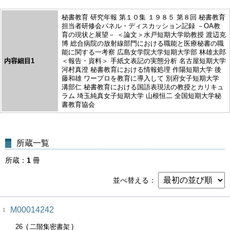
秘書教育 研究年報 第１０集 １９８５ 第８回 秘書教育
担当者研修会パネル・ディスカッション記録 －OA教
育の現状と展望－ ＜論文＞水戸短期大学助教授 渡辺克
博 総合病院の放射線部門における職能と医療秘書の職
能に関する一考察 広島女学院大学短期大学部 林雄太郎
内容細目1
＜報告・資料＞ 手紙文表記の実態分析 名古屋短期大学
河村真澄 秘書教育における情報処理 作陽短期大学 後
藤和雄 ワープロを教育に導入して 別府女子短期大学
溝部仁 秘書教育における国語表現法の教授とカリキュ
ラム 埼玉純真女子短期大学 山根恒二 全国短期大学秘
書教育協会
所蔵一覧
所蔵
1
冊
並べ替える
M00014242
1
26
二階集密書架