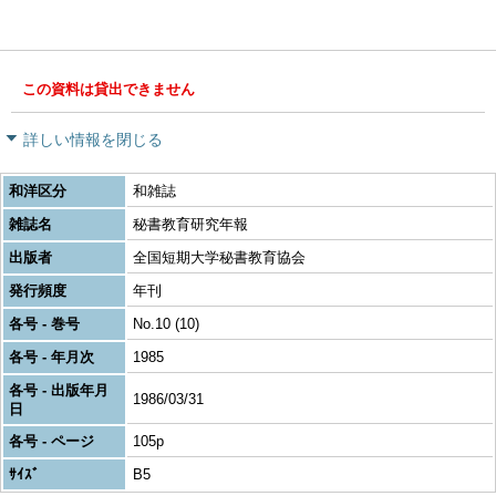
この資料は貸出できません
詳しい情報を閉じる
和洋区分
和雑誌
雑誌名
秘書教育研究年報
出版者
全国短期大学秘書教育協会
発行頻度
年刊
各号 - 巻号
No.10 (10)
各号 - 年月次
1985
各号 - 出版年月
1986/03/31
日
各号 - ページ
105p
ｻｲｽﾞ
B5