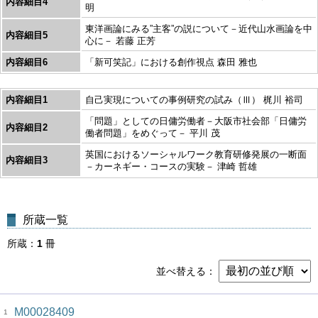
内容細目4
明
東洋画論にみる”主客”の説について－近代山水画論を中
内容細目5
心に－ 若藤 正芳
内容細目6
「新可笑記」における創作視点 森田 雅也
内容細目1
自己実現についての事例研究の試み（Ⅲ） 梶川 裕司
「問題」としての日傭労働者－大阪市社会部「日傭労
内容細目2
働者問題」をめぐって－ 平川 茂
英国におけるソーシャルワーク教育研修発展の一断面
内容細目3
－カーネギー・コースの実験－ 津崎 哲雄
所蔵一覧
所蔵
1
冊
並べ替える
M00028409
1