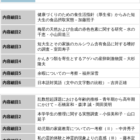
健康づくりのための食生活指針（厚生省）からみた短
内容細目1
大生の食品摂取実態－加藤照子
梅星の天然および合成の赤色色素に関する研究－水の
内容細目2
千恵・小山田造三
短大生とその家族のカルシウム含有食品に対する嗜好
内容細目3
の調査－室田寿子
かんきつ類を寄生とするアゲハの産卵刺激物質－大杉
内容細目4
隆夫
内容細目5
余暇についての一考察－福井深雪
内容細目6
日本語対英語（文中の文字数の比較）－吉井正雄
乱数想起課題における年齢的推移－青年期から高年期
内容細目1
にかけて－石橋富和・森津 誠・岡田英明
本学学生の整理に関する実態調査－小俣美和子・山口
内容細目2
延子
内容細目3
幼児期の家庭教育についての一考察（Ⅱ）－中井秀子
私の霊的体験と神霊的現象よりの直感（Ⅲ）－藤本定