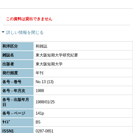
この資料は貸出できません
詳しい情報を閉じる
和洋区分
和雑誌
雑誌名
東大阪短期大学研究紀要
出版者
東大阪短期大学
発行頻度
年刊
各号 - 巻号
No.13 (13)
各号 - 年月次
1988
各号 - 出版年月
1988/01/25
日
各号 - ページ
141p
ｻｲｽﾞ
B5
ISSN1
0287-0851