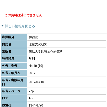
この資料は貸出できません
詳しい情報を閉じる
和洋区分
和雑誌
雑誌名
比較文化研究
出版者
鶴見大学比較文化研究所
発行頻度
年刊
各号 - 巻号
No.19 (19)
各号 - 年月次
2017
各号 - 出版年月
2017/03/10
日
各号 - ページ
77p
ｻｲｽﾞ
A5
ISSN1
1344-6770