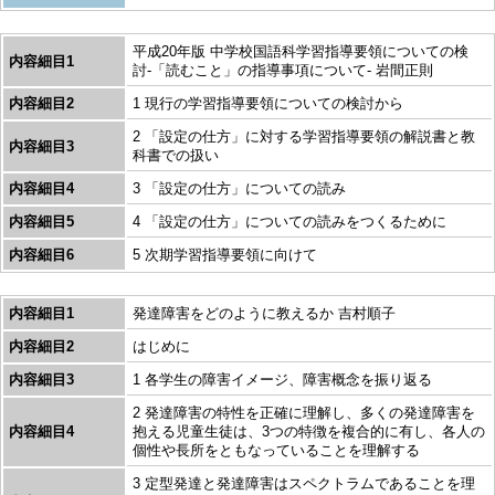
平成20年版 中学校国語科学習指導要領についての検
内容細目1
討-「読むこと」の指導事項について- 岩間正則
内容細目2
1 現行の学習指導要領についての検討から
2 「設定の仕方」に対する学習指導要領の解説書と教
内容細目3
科書での扱い
内容細目4
3 「設定の仕方」についての読み
内容細目5
4 「設定の仕方」についての読みをつくるために
内容細目6
5 次期学習指導要領に向けて
内容細目1
発達障害をどのように教えるか 吉村順子
内容細目2
はじめに
内容細目3
1 各学生の障害イメージ、障害概念を振り返る
2 発達障害の特性を正確に理解し、多くの発達障害を
内容細目4
抱える児童生徒は、3つの特徴を複合的に有し、各人の
個性や長所をともなっていることを理解する
3 定型発達と発達障害はスペクトラムであることを理