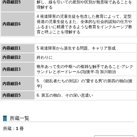
内容細目5
解し、線を引いての差別や区別が無意味であることを
理解する
4 発達障害の児童生徒を包含した教育によって、定型
発達の児童生徒もまた、全体的な社会的認知の仕方や
内容細目6
ふるまいに精通できるような教育をインクルーシブ教
育と呼ぶことを理解する
内容細目1
5 発達障害から派生する問題、キャリア形成
内容細目2
終わりに
晩年あって生の中枢への複雑な触手であること-アレク
内容細目3
サンドレとボードレール(3)(後半-3) 加川順治
5. 《錯乱者たちの対話》の”愛する男”の第四の独白(後
内容細目4
半)
内容細目5
6. 第五の独白、その深い息遣い
所蔵一覧
所蔵
1
冊