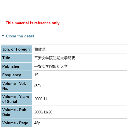
This material is reference only.
Close the detail
Jpn. or Foreign
和雑誌
Title
平安女学院短期大学紀要
Publisher
平安女学院短期大学
Frequency
15
Volume - Vol.
(32)
No.
Volume - Years
2000.11
of Serial
Volume - Pub.
2000/11/20
Date
Volume - Page
48p