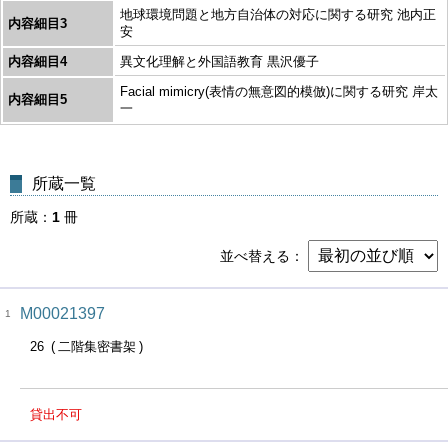
地球環境問題と地方自治体の対応に関する研究 池内正
内容細目3
安
内容細目4
異文化理解と外国語教育 黒沢優子
Facial mimicry(表情の無意図的模倣)に関する研究 岸太
内容細目5
一
所蔵一覧
所蔵
1
冊
並べ替える
M00021397
1
26
二階集密書架
貸出不可