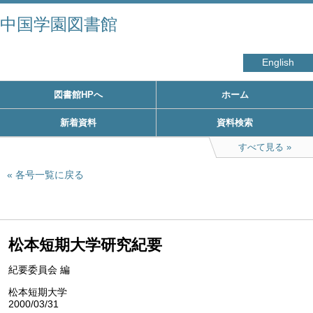
中国学園図書館
English
図書館HPへ
ホーム
新着資料
資料検索
すべて見る
各号一覧に戻る
松本短期大学研究紀要
紀要委員会 編
松本短期大学
2000/03/31