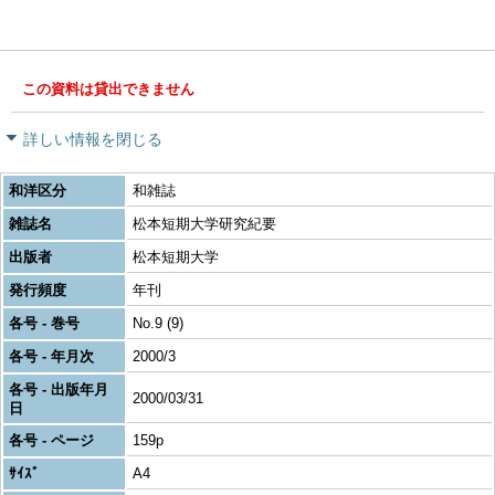
この資料は貸出できません
詳しい情報を閉じる
和洋区分
和雑誌
雑誌名
松本短期大学研究紀要
出版者
松本短期大学
発行頻度
年刊
各号 - 巻号
No.9 (9)
各号 - 年月次
2000/3
各号 - 出版年月
2000/03/31
日
各号 - ページ
159p
ｻｲｽﾞ
A4