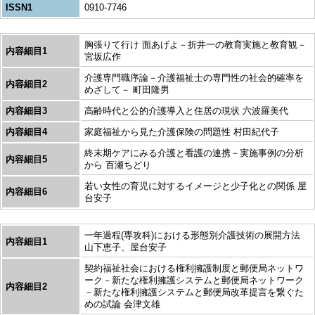
ISSN1
0910-7746
胸張りて行け 面あげよ－折井一の教育実施と教育観－
内容細目1
宮坂広作
介護専門職序論－介護福祉士の専門性の社会的確率を
内容細目2
めざして－ 町田隆男
内容細目3
高齢時代と公的介護導入と住居の現状 六波羅美代
内容細目4
家庭福祉から見た介護保険の問題性 村田紀代子
終末期ケアにみる介護と看護の連携－実施事例の分析
内容細目5
から 百瀬ちどり
若い女性の育児に対するイメージと少子化との関係 屋
内容細目6
台安子
一年過程(専攻科)における形態別介護技術の展開方法
内容細目1
山下恵子、屋台安子
契約福祉社会における権利擁護制度と郵便局ネットワ
ーク－新たな権利擁護システムと郵便局ネットワーク
内容細目2
－新たな権利擁護システムと郵便局改革提言を繋ぐた
めの試論 会津文雄