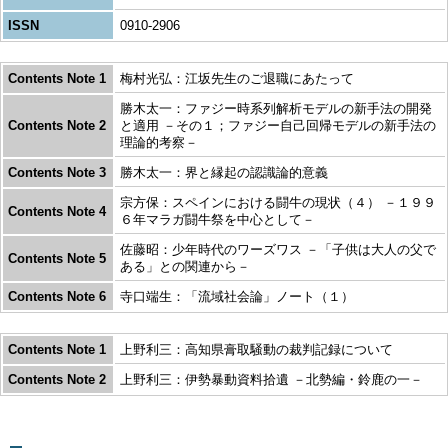
ISSN
0910-2906
Contents Note 1
梅村光弘：江坂先生のご退職にあたって
勝木太一：ファジー時系列解析モデルの新手法の開発
Contents Note 2
と適用 －その１；ファジー自己回帰モデルの新手法の
理論的考察－
Contents Note 3
勝木太一：界と縁起の認識論的意義
宗方保：スペインにおける闘牛の現状（４） －１９９
Contents Note 4
６年マラガ闘牛祭を中心として－
佐藤昭：少年時代のワーズワス －「子供は大人の父で
Contents Note 5
ある」との関連から－
Contents Note 6
寺口端生：「流域社会論」ノート（１）
Contents Note 1
上野利三：高知県膏取騒動の裁判記録について
Contents Note 2
上野利三：伊勢暴動資料拾遺 －北勢編・鈴鹿の一－