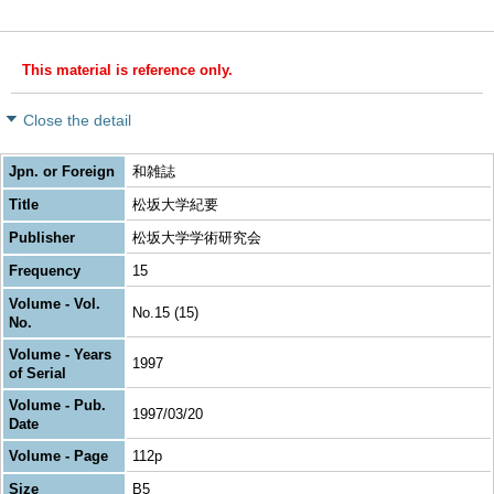
This material is reference only.
Close the detail
Jpn. or Foreign
和雑誌
Title
松坂大学紀要
Publisher
松坂大学学術研究会
Frequency
15
Volume - Vol.
No.15 (15)
No.
Volume - Years
1997
of Serial
Volume - Pub.
1997/03/20
Date
Volume - Page
112p
Size
B5