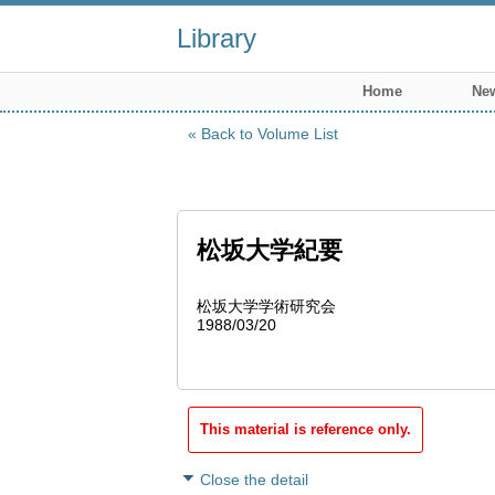
Library
Home
New
Back to Volume List
松坂大学紀要
松坂大学学術研究会
1988/03/20
This material is reference only.
Close the detail