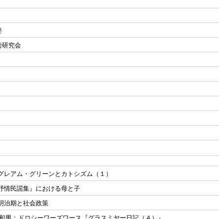
要
術研究会
：グレアム・グリーンとカトシズム（１）
『抒情民謡集』における母と子
：明治期と社会政策
藤 和男：ドロシーワーズワース『グラスミヤー日記（４）』