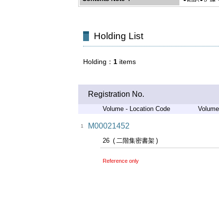
Holding List
Holding
1
items
Registration No.
Volume - Location Code
Volume
M00021452
1
26
二階集密書架
Reference only