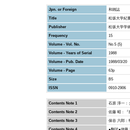
Jpn. or Foreign
和雑誌
Title
松坂大学紀
Publisher
松坂大学学
Frequency
15
Volume - Vol. No.
No.5 (5)
Volume - Years of Serial
1988
Volume - Pub. Date
1988/03/20
Volume - Page
63p
Size
B5
ISSN
0910-2906
Contents Note 1
石原 淳一
Contents Note 2
佐藤 昭：
Contents Note 3
保谷 六郎
Contents Note 4
●翻訳●伊