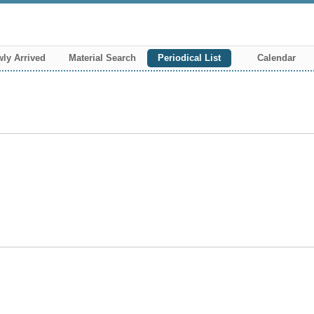
ly Arrived
Material Search
Periodical List
Calendar