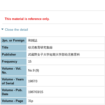
This material is reference only.
Close the detail
Jpn. or Foreign
和雑誌
Title
幼児教育研究集録
Publisher
武蔵野女子大学短期大学部幼児教育科
Frequency
15
Volume - Vol.
No.9 (9)
No.
Volume - Years
1987/3
of Serial
Volume - Pub.
1987/03/15
Date
Volume - Page
31p